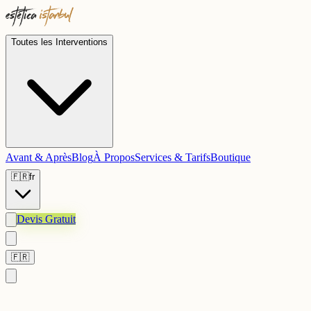
Toutes les Interventions
Avant & Après
Blog
À Propos
Services & Tarifs
Boutique
🇫🇷
fr
Devis Gratuit
🇫🇷