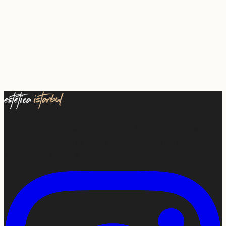
Wiodąca agencja turystyki medycznej w Turcji dla pacjentów
zagranicznych. Od 2018 roku, 5 000+ zadowolonych pacjentów,
kliniki z certyfikatem JCI.