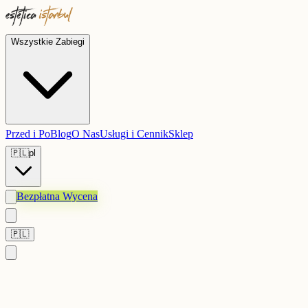
Wszystkie Zabiegi
Przed i Po
Blog
O Nas
Usługi i Cennik
Sklep
🇵🇱
pl
Bezpłatna Wycena
🇵🇱