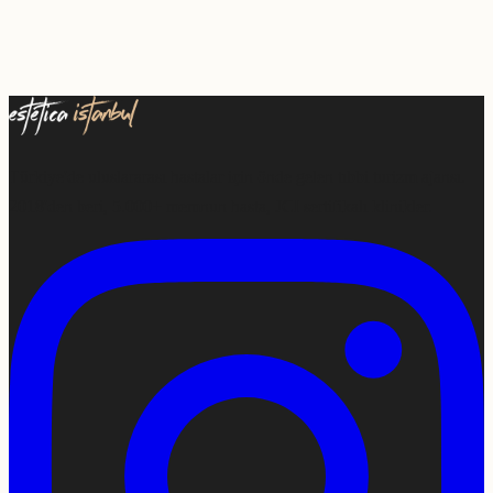
Türkiye'de uluslararası hastalar için önde gelen tıbbi turizm ajansı.
2018'den beri, 5.000+ memnun hasta, JCI sertifikalı klinikler.