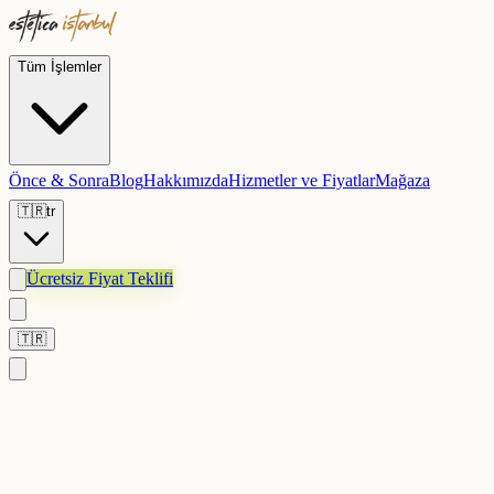
Tüm İşlemler
Önce & Sonra
Blog
Hakkımızda
Hizmetler ve Fiyatlar
Mağaza
🇹🇷
tr
Ücretsiz Fiyat Teklifi
🇹🇷