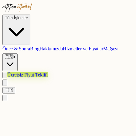
Tüm İşlemler
Önce & Sonra
Blog
Hakkımızda
Hizmetler ve Fiyatlar
Mağaza
🇹🇷
tr
Ücretsiz Fiyat Teklifi
🇹🇷