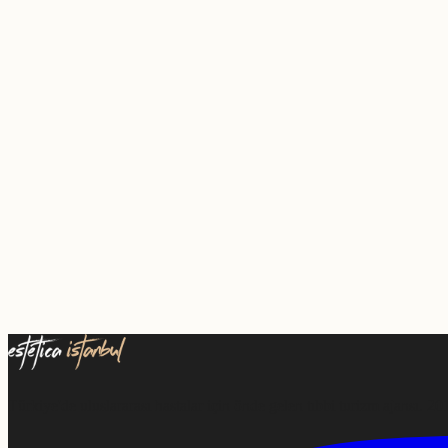
Türkiye'de uluslararası hastalar için önde gelen tıbbi turizm ajansı. 20