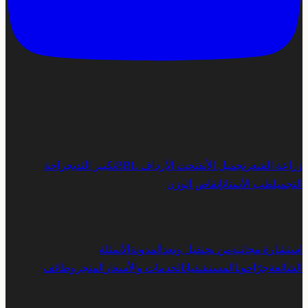
العلاجات
زراعة الشعر
تجميل الأنف
نحت الأرداف BBL
تكبير الثدي
جراحة
التجميل
طب الأسنان
إنقاص الوزن
استكشف
استشارة مجانية
من نحن
قبل وبعد
المدونة
الأسئلة
الشائعة
جرّاحونا
المستشفيات
الخدمات والأسعار
المتجر
وظائف
الدعم