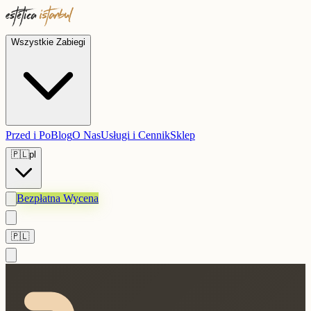
Wszystkie Zabiegi
Przed i Po
Blog
O Nas
Usługi i Cennik
Sklep
🇵🇱
pl
Bezpłatna Wycena
🇵🇱