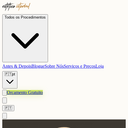
Todos os Procedimentos
Antes & Depois
Blogue
Sobre Nós
Serviços e Preços
Loja
🇵🇹
pt
Orçamento Gratuito
🇵🇹