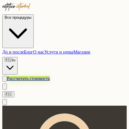
Все процедуры
До и после
Блог
О нас
Услуги и цены
Магазин
🇷🇺
ru
Рассчитать стоимость
🇷🇺