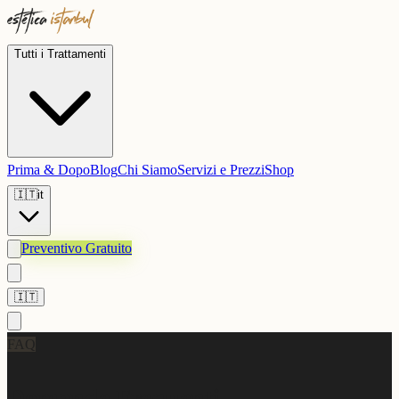
Tutti i Trattamenti
Prima & Dopo
Blog
Chi Siamo
Servizi e Prezzi
Shop
🇮🇹
it
Preventivo Gratuito
🇮🇹
FAQ
Domande Frequenti