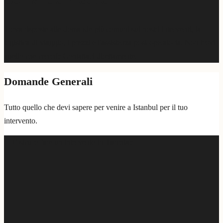
Trova risposte alle domande più comuni sui nostri interventi, la
logistica di viaggio, i prezzi e l'assistenza post-operatoria. Non trovi
quello che cerchi? Contattaci direttamente.
Domande Generali
Tutto quello che devi sapere per venire a Istanbul per il tuo
intervento.
È sicuro fare un intervento in Turchia?