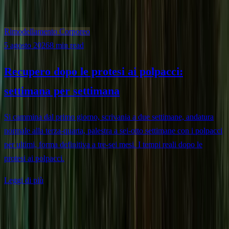
Rimodellamento Corporeo
5 agosto 2026
8 min read
Recupero dopo le protesi ai polpacci:
settimana per settimana
Si cammina dal primo giorno, scrivania a due settimane, andatura
normale alla terza-quarta, palestra a sei-otto settimane con i polpacci
per ultimi, forma definitiva a tre-sei mesi. I tempi reali dopo le
protesi ai polpacci.
Leggi di più