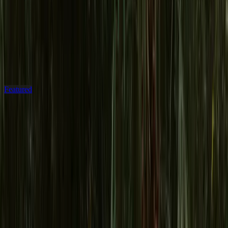
Esperti
Articoli specialistici su trapianto di capelli, chirurgia estetica, cure
dentali e turismo medico a Istanbul.
Featured
Convalescenza
7 agosto 2026
8 min read
Recupero dopo il lifting del viso: settimana
per settimana
Fasciatura via in un giorno o due, picco del gonfiore al terzo-quarto
giorno, punti tolti entro il decimo, volo di ritorno a fine prima
settimana, presentabile con il trucco a due settimane, sport a quattro-
sei, risultato assestato in tre-sei mesi. I tempi reali del recupero dopo