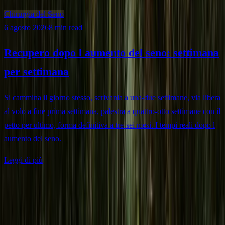
Chirurgia del Seno
6 agosto 2026
8 min read
Recupero dopo l aumento del seno: settimana
per settimana
Si cammina il giorno stesso, scrivania a una-due settimane, via libera
al volo a fine prima settimana, palestra a quattro-otto settimane con il
petto per ultimo, forma definitiva a tre-sei mesi. I tempi reali dopo l
aumento del seno.
Leggi di più