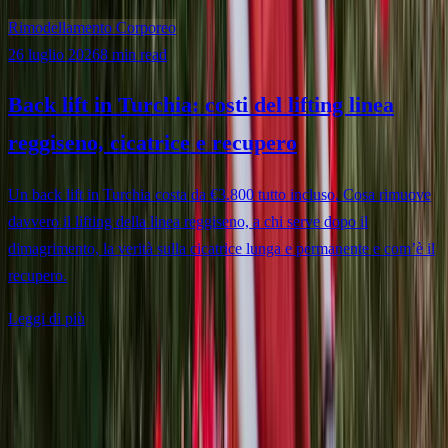
Rimodellamento Corporeo
26 luglio 2026
8 min read
Back lift in Turchia: costi del lifting linea
reggiseno, cicatrice e recupero
Un back lift in Turchia costa da €3.800 tutto incluso. Cosa rimuove
davvero il lifting della linea reggiseno, a chi serve dopo il
dimagrimento, la verità sulla cicatrice lunga e permanente e com’è il
recupero.
Leggi di più