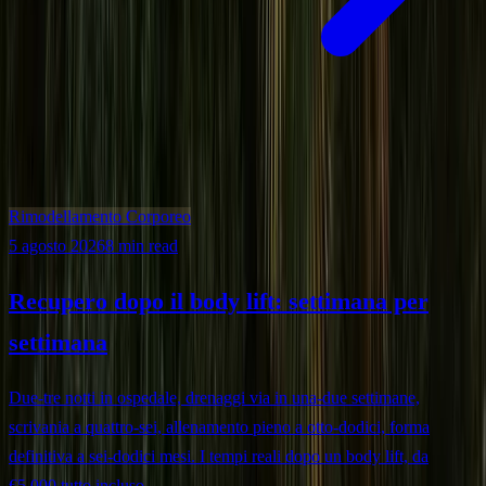
Rimodellamento Corporeo
5 agosto 2026
8 min read
Recupero dopo il body lift: settimana per
settimana
Due-tre notti in ospedale, drenaggi via in una-due settimane,
scrivania a quattro-sei, allenamento pieno a otto-dodici, forma
definitiva a sei-dodici mesi. I tempi reali dopo un body lift, da
€5.000 tutto incluso.