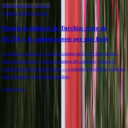
Rimodellamento Corporeo
28 luglio 2026
8 min read
Protesi ai polpacci in Turchia: costo da
€4.750, e le ragioni oneste per non farle
Le protesi ai polpacci in Turchia costano da €4.750 tutto incluso.
Cosa danno davvero, i tempi di ripresa del cammino, il tasso di
complicanze più alto della media — e quando il lipofilling, o altri sei
mesi di palestra, è la risposta migliore.
Leggi di più