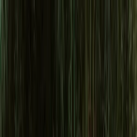
Tutti i Trattamenti
Prima & Dopo
Blog
Chi Siamo
Servizi e Prezzi
Shop
🇮🇹
it
Preventivo Gratuito
🇮🇹
Blog
Approfondimenti e Consigli degli