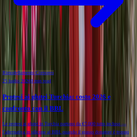
Rimodellamento Corporeo
25 luglio 2026
9 min read
Protesi ai glutei Turchia: costo 2026 e
confronto con il BBL
Le protesi ai glutei in Turchia partono da €7.000 tutto incluso —
l’alternativa in silicone al BBL quando il grasso donatore è troppo