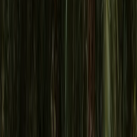
All
118
Rimodellamento Corporeo
44
Trapianto di Capelli
32
Turismo Medico
13
Cure Dentali
11
Chirurgia del Seno
8
Rinoplastica
7
Convalescenza
3