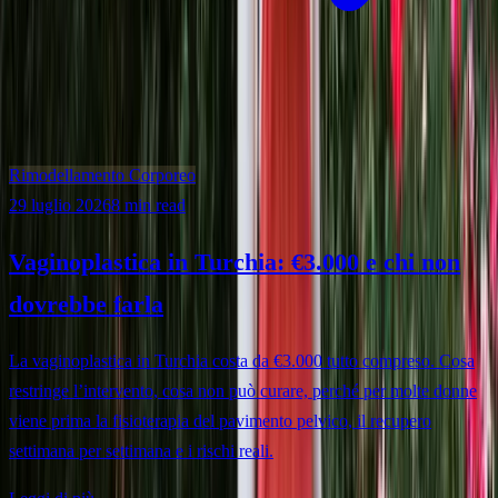
Rimodellamento Corporeo
29 luglio 2026
8 min read
Vaginoplastica in Turchia: €3.000 e chi non
dovrebbe farla
La vaginoplastica in Turchia costa da €3.000 tutto compreso. Cosa
restringe l’intervento, cosa non può curare, perché per molte donne
viene prima la fisioterapia del pavimento pelvico, il recupero
settimana per settimana e i rischi reali.