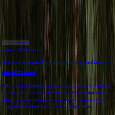
Turismo Medico
7 agosto 2026
8 min read
Recupero dopo il bypass gastrico: settimana
per settimana
Due-tre notti in ospedale, si cammina il giorno stesso, volo di ritorno
a cinque-sette giorni, lavoro da scrivania a due-tre settimane e cibo
solido verso la sesta settimana. I tempi reali del recupero dopo il
bypass gastrico, dumping e campanelli d'allarme inclusi.